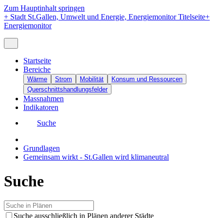
Zum Hauptinhalt springen
+
Stadt St.Gallen, Umwelt und Energie, Energiemonitor Titelseite
+
Energiemonitor
Startseite
Bereiche
Wärme
Strom
Mobilität
Konsum und Ressourcen
Querschnittshandlungsfelder
Massnahmen
Indikatoren
Suche
Grundlagen
Gemeinsam wirkt - St.Gallen wird klimaneutral
Suche
Suche ausschließlich in Plänen anderer Städte