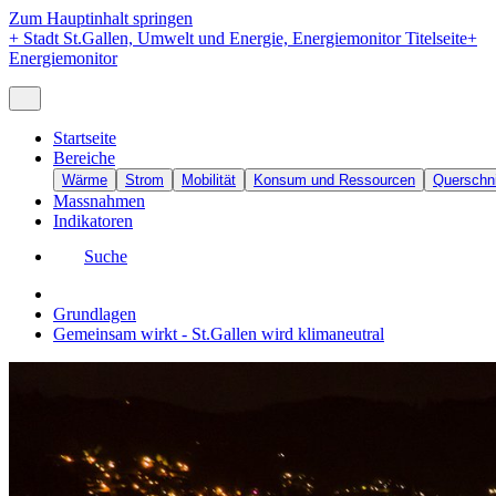
Zum Hauptinhalt springen
+
Stadt St.Gallen, Umwelt und Energie, Energiemonitor Titelseite
+
Energiemonitor
Startseite
Bereiche
Wärme
Strom
Mobilität
Konsum und Ressourcen
Querschni
Massnahmen
Indikatoren
Suche
Grundlagen
Gemeinsam wirkt - St.Gallen wird klimaneutral