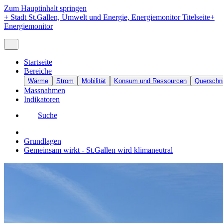
Zum Hauptinhalt springen
+
Stadt St.Gallen, Umwelt und Energie, Energiemonitor Titelseite
+
Energiemonitor
Startseite
Bereiche
Wärme
Strom
Mobilität
Konsum und Ressourcen
Querschni
Massnahmen
Indikatoren
Suche
Grundlagen
Gemeinsam wirkt - St.Gallen wird klimaneutral