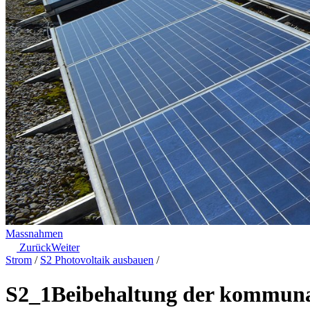
Massnahmen
Zurück
Weiter
Strom
/
S2 Photovoltaik ausbauen
/
S2_1
Beibehaltung der kommun